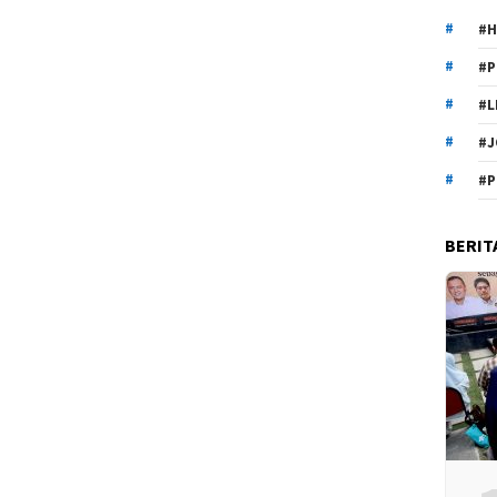
#H
#P
#L
#J
#P
BERIT