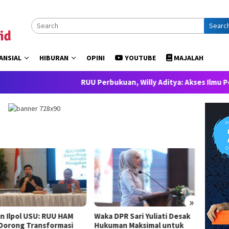
Searc
ANSIAL
HIBURAN
OPINI
YOUTUBE
MAJALAH
RUU Perbukuan, Willy Aditya: Akses Ilmu Pengetahuan 
»
n Ilpol USU: RUU HAM
Waka DPR Sari Yuliati Desak
Gerind
 Dorong Transformasi
Hukuman Maksimal untuk
Presid