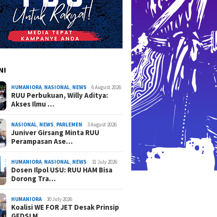
vensi Hukum
Hati-ha
adalah Hak Dasar Warga
Masyara
Negara
NI
HUMANIORA
,
NASIONAL
,
NEWS
6 August 2026
RUU Perbukuan, Willy Aditya:
Akses Ilmu …
NASIONAL
,
NEWS
,
PARLEMEN
3 August 2026
Juniver Girsang Minta RUU
Perampasan Ase…
HUMANIORA
,
NASIONAL
,
NEWS
31 July 2026
Dosen Ilpol USU: RUU HAM Bisa
Dorong Tra…
HUMANIORA
30 July 2026
Koalisi WE FOR JET Desak Prinsip
GEDSI M…