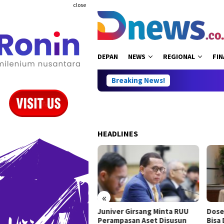
Skip
close
to
content
DEPAN
NEWS
REGIONAL
FIN
Breaking News!
HEADLINES
«
Juniver Girsang Minta RUU
Dose
 Perbukuan, Willy Aditya:
Perampasan Aset Disusun
Bisa
es Ilmu Pengetahuan