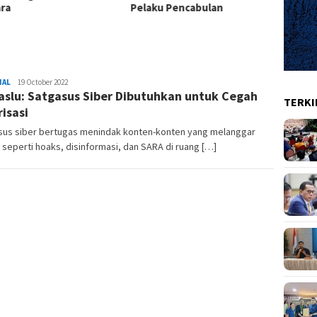
ra
Pelaku Pencabulan
Inter
Redaksi
NAL
19 October 2022
slu: Satgasus Siber Dibutuhkan untuk Cegah
TERKI
risasi
sus siber bertugas menindak konten-konten yang melanggar
 seperti hoaks, disinformasi, dan SARA di ruang […]