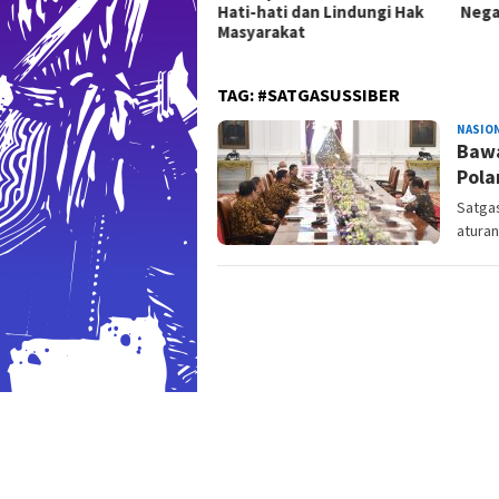
Hati-hati dan Lindungi Hak
Nega
lah Hak Dasar Warga
Masyarakat
gara
TAG:
#SATGASUSSIBER
NASIO
Bawa
Pola
Satga
aturan