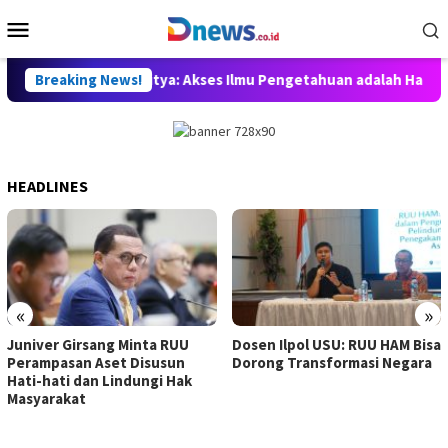
Skip
Mobile
to
Menu
content
ukuan, Willy Aditya: Akses Ilmu Pengetahuan adalah Hak Dasar 
Breaking News!
HEADLINES
«
»
Juniver Girsang Minta RUU
Dosen Ilpol USU: RUU HAM Bisa
Perampasan Aset Disusun
Dorong Transformasi Negara
Hati-hati dan Lindungi Hak
Masyarakat