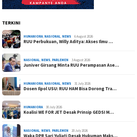
TERKINI
HUMANIORA
,
NASIONAL
,
NEWS
6 August 2026
RUU Perbukuan, Willy Aditya: Akses Ilmu …
NASIONAL
,
NEWS
,
PARLEMEN
3 August 2026
Juniver Girsang Minta RUU Perampasan Ase…
HUMANIORA
,
NASIONAL
,
NEWS
31 July 2026
Dosen Ilpol USU: RUU HAM Bisa Dorong Tra…
HUMANIORA
30 July 2026
Koalisi WE FOR JET Desak Prinsip GEDSI M…
NASIONAL
,
NEWS
,
PARLEMEN
20 July 2026
Waka DPR Sari Yuliati Desak Hukuman Maks…