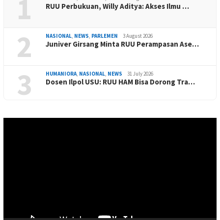
1
RUU Perbukuan, Willy Aditya: Akses Ilmu …
2
NASIONAL
,
NEWS
,
PARLEMEN
3 August 2026
Juniver Girsang Minta RUU Perampasan Ase…
3
HUMANIORA
,
NASIONAL
,
NEWS
31 July 2026
Dosen Ilpol USU: RUU HAM Bisa Dorong Tra…
Video
Player