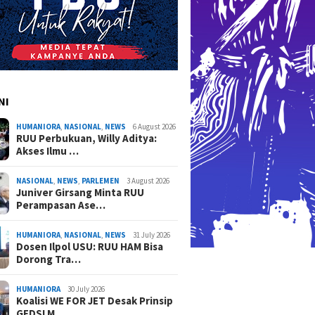
vensi Hukum
Hati-ha
adalah Hak Dasar Warga
Masyara
Negara
NI
HUMANIORA
,
NASIONAL
,
NEWS
6 August 2026
RUU Perbukuan, Willy Aditya:
Akses Ilmu …
NASIONAL
,
NEWS
,
PARLEMEN
3 August 2026
Juniver Girsang Minta RUU
Perampasan Ase…
HUMANIORA
,
NASIONAL
,
NEWS
31 July 2026
Dosen Ilpol USU: RUU HAM Bisa
Dorong Tra…
HUMANIORA
30 July 2026
Koalisi WE FOR JET Desak Prinsip
GEDSI M…