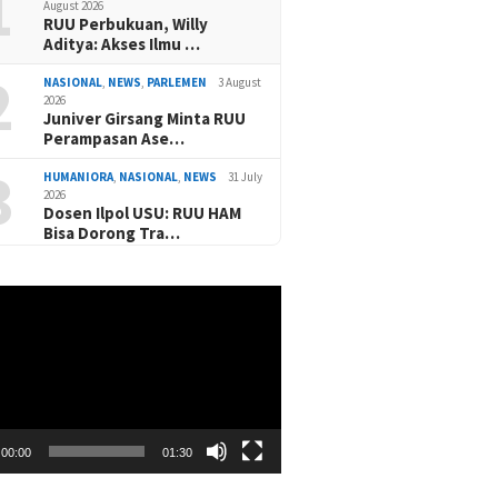
1
August 2026
RUU Perbukuan, Willy
Aditya: Akses Ilmu …
2
NASIONAL
,
NEWS
,
PARLEMEN
3 August
2026
Juniver Girsang Minta RUU
Perampasan Ase…
3
HUMANIORA
,
NASIONAL
,
NEWS
31 July
2026
Dosen Ilpol USU: RUU HAM
Bisa Dorong Tra…
00:00
01:30