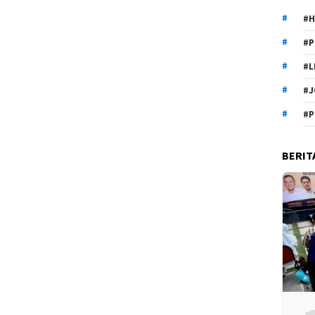
#H
#P
#L
#J
#P
BERIT