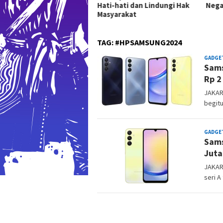
Hati-hati dan Lindungi Hak
Nega
lah Hak Dasar Warga
Masyarakat
gara
TAG:
#HPSAMSUNG2024
GADGE
Sams
Rp 2
JAKAR
begitu
GADGE
Sams
Juta
JAKAR
seri A