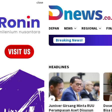
Skip
close
to
content
DEPAN
NEWS
REGIONAL
FIN
Breaking News!
HEADLINES
«
Juniver Girsang Minta RUU
Dose
 Perbukuan, Willy Aditya:
Perampasan Aset Disusun
Bisa
es Ilmu Pengetahuan