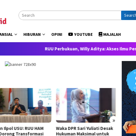
Searc
ANSIAL
HIBURAN
OPINI
YOUTUBE
MAJALAH
RUU Perbukuan, Willy Aditya: Akses Ilmu Pengetahuan a
»
n Ilpol USU: RUU HAM
Waka DPR Sari Yuliati Desak
Gerind
 Dorong Transformasi
Hukuman Maksimal untuk
Presid