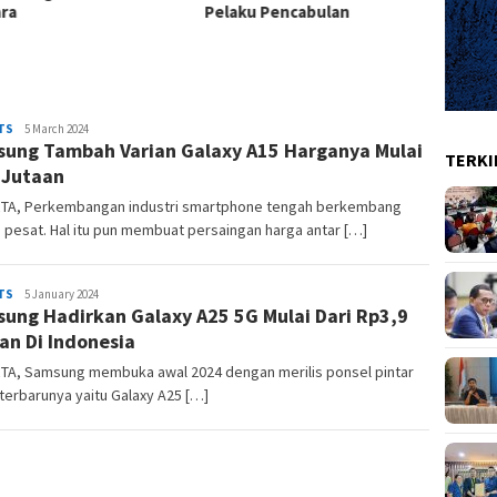
ra
Pelaku Pencabulan
Inter
Marhon
TS
5 March 2024
ung Tambah Varian Galaxy A15 Harganya Mulai
TERKI
 Jutaan
TA, Perkembangan industri smartphone tengah berkembang
 pesat. Hal itu pun membuat persaingan harga antar […]
Marhon
TS
5 January 2024
ung Hadirkan Galaxy A25 5G Mulai Dari Rp3,9
an Di Indonesia
TA, Samsung membuka awal 2024 dengan merilis ponsel pintar
 terbarunya yaitu Galaxy A25 […]