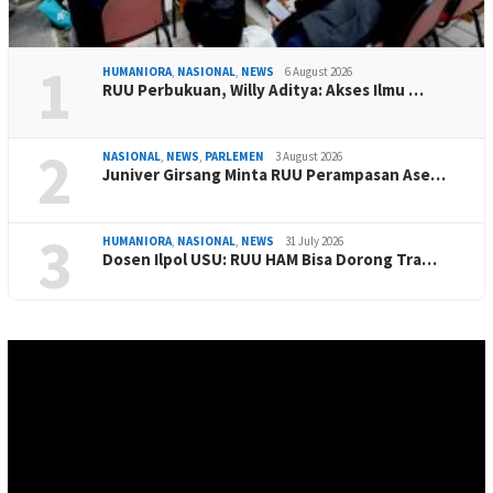
1
HUMANIORA
,
NASIONAL
,
NEWS
6 August 2026
RUU Perbukuan, Willy Aditya: Akses Ilmu …
2
NASIONAL
,
NEWS
,
PARLEMEN
3 August 2026
Juniver Girsang Minta RUU Perampasan Ase…
3
HUMANIORA
,
NASIONAL
,
NEWS
31 July 2026
Dosen Ilpol USU: RUU HAM Bisa Dorong Tra…
Video
Player