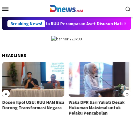
Skip
Mobile
to
Menu
content
ver Girsang Minta RUU Perampasan Aset Disusun Hati-hati dan L
Breaking News!
HEADLINES
«
»
Dosen Ilpol USU: RUU HAM Bisa
Waka DPR Sari Yuliati Desak
Dorong Transformasi Negara
Hukuman Maksimal untuk
Pelaku Pencabulan