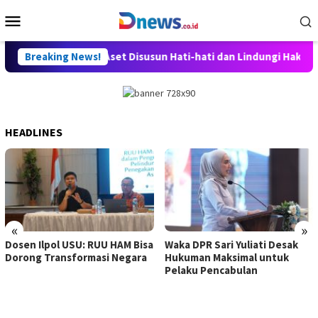
Skip
Mobile
to
Menu
content
U Perampasan Aset Disusun Hati-hati dan Lindungi Hak Masyaraka
Breaking News!
HEADLINES
«
»
Dosen Ilpol USU: RUU HAM Bisa
Waka DPR Sari Yuliati Desak
Dorong Transformasi Negara
Hukuman Maksimal untuk
Pelaku Pencabulan