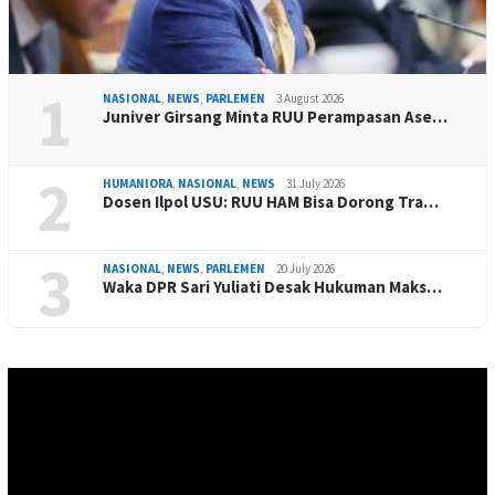
1
NASIONAL
,
NEWS
,
PARLEMEN
3 August 2026
Juniver Girsang Minta RUU Perampasan Ase…
2
HUMANIORA
,
NASIONAL
,
NEWS
31 July 2026
Dosen Ilpol USU: RUU HAM Bisa Dorong Tra…
3
NASIONAL
,
NEWS
,
PARLEMEN
20 July 2026
Waka DPR Sari Yuliati Desak Hukuman Maks…
Video
Player