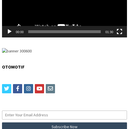
00:00
01:30
OTOMOTIF
twitter
facebook
instagram
youtube
email