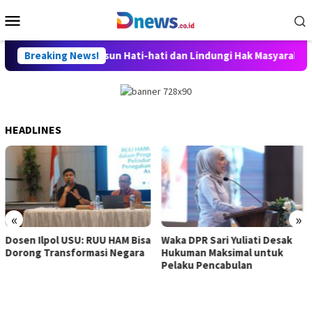
Skip
Mobile
to
Menu
content
asan Aset Disusun Hati-hati dan Lindungi Hak Masyarakat
Breaking News!
HEADLINES
«
»
Dosen Ilpol USU: RUU HAM Bisa
Waka DPR Sari Yuliati Desak
Dorong Transformasi Negara
Hukuman Maksimal untuk
Pelaku Pencabulan