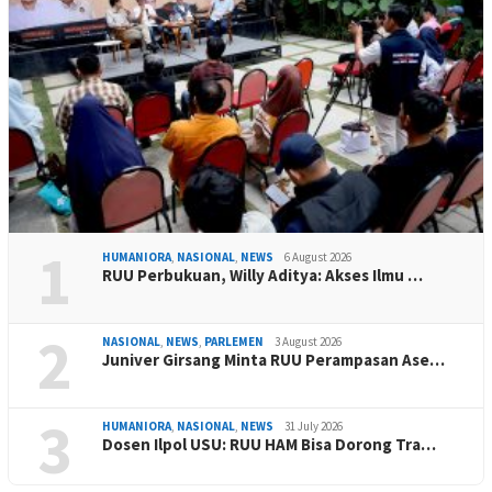
1
HUMANIORA
,
NASIONAL
,
NEWS
6 August 2026
RUU Perbukuan, Willy Aditya: Akses Ilmu …
2
NASIONAL
,
NEWS
,
PARLEMEN
3 August 2026
Juniver Girsang Minta RUU Perampasan Ase…
3
HUMANIORA
,
NASIONAL
,
NEWS
31 July 2026
Dosen Ilpol USU: RUU HAM Bisa Dorong Tra…