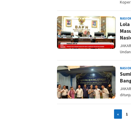
Koper
NASIO
Lola
Masu
Nasi
JAKART
Undang
NASIO
Sumb
Bang
JAKART
ditunj
«
1