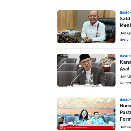
NASIO
Said
Menk
JAKART
melon
NASIO
Kana
Asal
JAKART
Kement
NASIO
Nurw
Past
Form
JAKAR