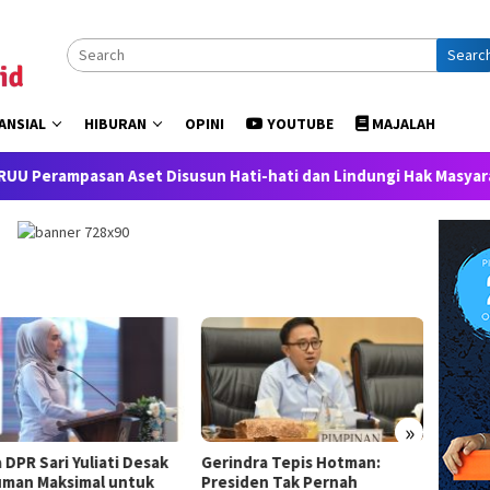
Searc
ANSIAL
HIBURAN
OPINI
YOUTUBE
MAJALAH
n Aset Disusun Hati-hati dan Lindungi Hak Masyarakat
D
»
ndra Tepis Hotman:
Junive
RUU Perbukuan, Willy Aditya:
iden Tak Pernah
Peram
Akses Ilmu Pengetahuan