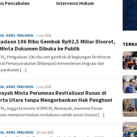
rvensi Hukum
Hati-h
adalah Hak Dasar Warga
Masya
Negara
Redaksi
NAL
,
NEWS
,
PARLEMEN
2 July 2026
adaan 106 Ribu Gembok Rp92,5 Miliar Disorot,
TERKI
Minta Dokumen Dibuka ke Publik
A, Pengadaan 106 ribu unit gembok di lingkungan Direktorat
al Pemasyarakatan (Ditjenpas) Kementerian Imigrasi dan
yarakatan […]
Redaksi
NAL
,
NEWS
,
PARLEMEN
1 July 2026
ayah Minta Perumnas Revitalisasi Rusun di
rta Utara tanpa Mengorbankan Hak Penghuni
TA, Anggota Komisi VI DPR RI, Nurwayah, meminta Perum
as memprioritaskan revitalisasi rumah susun (rusun) […]
Redaksi
NAL
,
NEWS
,
PARLEMEN
29 June 2026