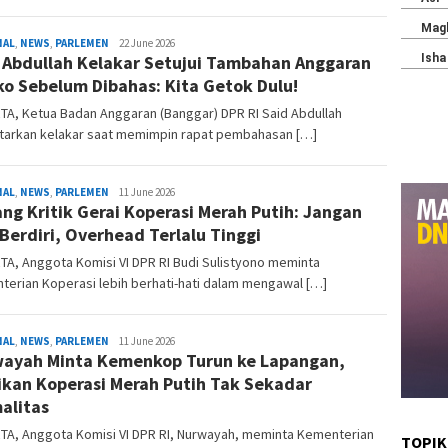
Redaksi
NAL
,
NEWS
,
PARLEMEN
22 June 2026
 Abdullah Kelakar Setujui Tambahan Anggaran
o Sebelum Dibahas: Kita Getok Dulu!
A, Ketua Badan Anggaran (Banggar) DPR RI Said Abdullah
tarkan kelakar saat memimpin rapat pembahasan […]
Redaksi
NAL
,
NEWS
,
PARLEMEN
11 June 2026
ng Kritik Gerai Koperasi Merah Putih: Jangan
 Berdiri, Overhead Terlalu Tinggi
A, Anggota Komisi VI DPR RI Budi Sulistyono meminta
erian Koperasi lebih berhati-hati dalam mengawal […]
Redaksi
NAL
,
NEWS
,
PARLEMEN
11 June 2026
ayah Minta Kemenkop Turun ke Lapangan,
ikan Koperasi Merah Putih Tak Sekadar
alitas
TA, Anggota Komisi VI DPR RI, Nurwayah, meminta Kementerian
TOPIK