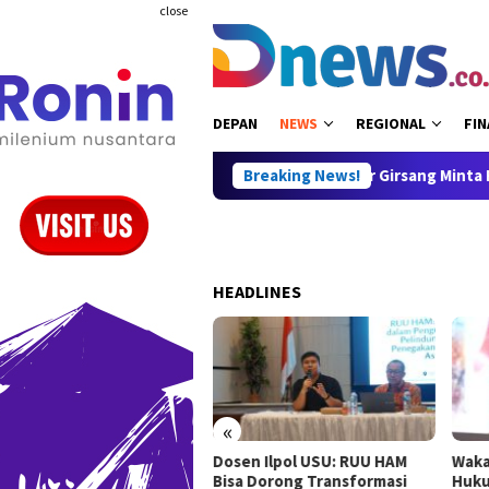
Skip
close
to
content
DEPAN
NEWS
REGIONAL
FIN
 Dasar Warga Negara
Juniver Girsang Minta RUU Perampasa
Breaking News!
HEADLINES
«
en Ilpol USU: RUU HAM
Waka DPR Sari Yuliati Desak
Geri
a Dorong Transformasi
Hukuman Maksimal untuk
Pres