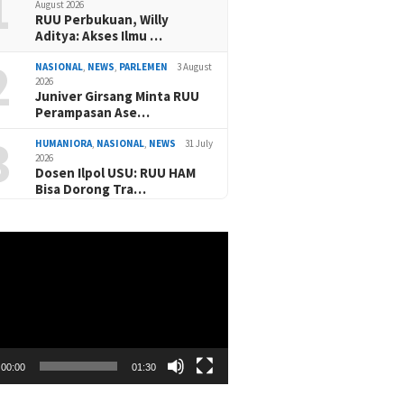
1
August 2026
RUU Perbukuan, Willy
Aditya: Akses Ilmu …
2
NASIONAL
,
NEWS
,
PARLEMEN
3 August
2026
Juniver Girsang Minta RUU
Perampasan Ase…
3
HUMANIORA
,
NASIONAL
,
NEWS
31 July
2026
Dosen Ilpol USU: RUU HAM
Bisa Dorong Tra…
00:00
01:30