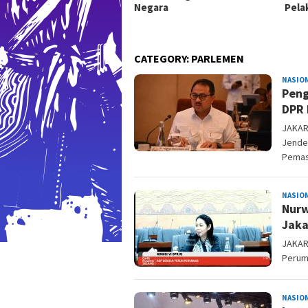
gara
Pelaku Pencabulan
Inte
CATEGORY:
PARLEMEN
NASIO
Peng
DPR 
JAKART
Jender
Pemas
NASIO
Nurw
Jaka
JAKAR
Perumn
NASIO