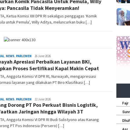
urkan Komik Pancasila Untuk Pemula, Willy
ya: Pancasila Tidak Menyeramkan!
A, Ketua Komisi XIII DPR RI sekaligus penggagas ‘Komik
ila untuk Pemula’, Willy Aditya, meluncurkan buku […]
Redaksi
NAL
,
NEWS
,
PARLEMEN
26 June 2026
ayah Apresiasi Perbaikan Layanan BKI,
pkan Proses Sertifikasi Kapal Makin Cepat
TA, Anggota Komisi VI DPR RI, Nurwayah, mengapresiasi
ormasi layanan yang dilakukan PT Biro Klasifikasi […]
Redaksi
NAL
,
NEWS
,
PARLEMEN
22 June 2026
ng Dorong PT Pos Perkuat Bisnis Logistik,
aatkan Jaringan hingga Wilayah 3T
A, Anggota Komisi VI DPR RI Budi Sulistyono atau Kanang
rong PT Pos Indonesia (Persero) […]