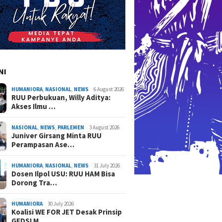
ati dan Lindungi Hak
Negara
Pelaku 
rakat
NI
HUMANIORA
,
NASIONAL
,
NEWS
6 August 2026
RUU Perbukuan, Willy Aditya:
Akses Ilmu …
NASIONAL
,
NEWS
,
PARLEMEN
3 August 2026
Juniver Girsang Minta RUU
Perampasan Ase…
HUMANIORA
,
NASIONAL
,
NEWS
31 July 2026
Dosen Ilpol USU: RUU HAM Bisa
Dorong Tra…
HUMANIORA
30 July 2026
Koalisi WE FOR JET Desak Prinsip
GEDSI M…