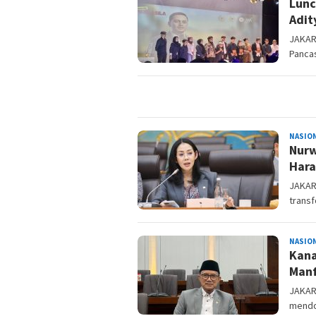
Lunc
Adit
JAKART
Pancas
NASIO
Nurw
Hara
JAKAR
transf
NASIO
Kana
Manf
JAKART
mendo