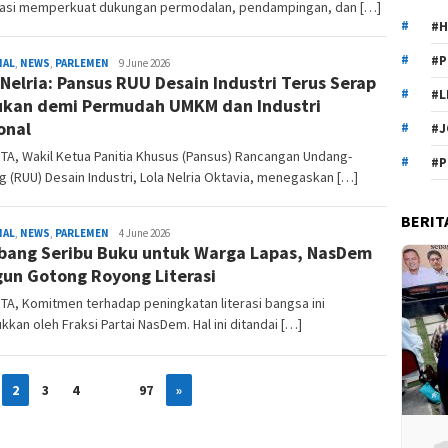
asi memperkuat dukungan permodalan, pendampingan, dan […]
#H
#P
Redaksi
NAL
,
NEWS
,
PARLEMEN
9 June 2026
 Nelria: Pansus RUU Desain Industri Terus Serap
#L
kan demi Permudah UMKM dan Industri
onal
#J
A, Wakil Ketua Panitia Khusus (Pansus) Rancangan Undang-
#P
 (RUU) Desain Industri, Lola Nelria Oktavia, menegaskan […]
BERIT
Redaksi
NAL
,
NEWS
,
PARLEMEN
4 June 2026
ang Seribu Buku untuk Warga Lapas, NasDem
un Gotong Royong Literasi
A, Komitmen terhadap peningkatan literasi bangsa ini
ukkan oleh Fraksi Partai NasDem. Hal ini ditandai […]
2
3
4
…
97
»